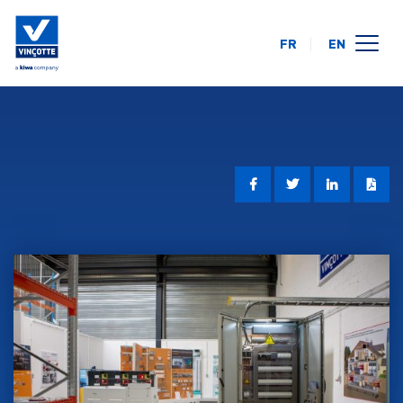
FR
EN
opleidingskalender
online
op uw locatie
over ons
FAQ
contact