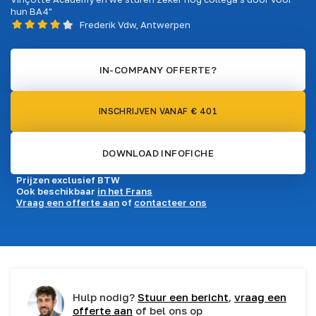
hun BA4"
Frederik Vdw, Antwerpen
IN-COMPANY OFFERTE?
INSCHRIJVEN VANAF € 401
DOWNLOAD INFOFICHE
Prijzen exclusief BTW
Ook beschikbaar
in het Frans
Vraag een offerte aan
of
contacteer ons
Hulp nodig?
Stuur een bericht
,
vraag een
offerte aan
of bel ons op