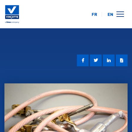
FR
EN
opleidingskalender
online
op uw locatie
over ons
FAQ
contact