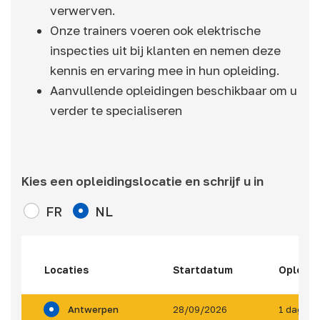
verwerven.
Onze trainers voeren ook elektrische
inspecties uit bij klanten en nemen deze
kennis en ervaring mee in hun opleiding.
Aanvullende opleidingen beschikbaar om u
verder te specialiseren
Kies een opleidingslocatie en schrijf u in
FR
NL
Locaties
Startdatum
Opleidi
Antwerpen
28/09/2026
1 dag