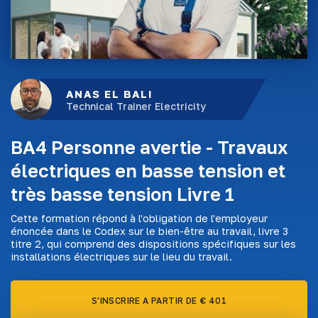
ANAS EL BALI
Technical Trainer Electricity
BA4 Personne avertie - Travaux
électriques en basse tension et
très basse tension Livre 1
Cette formation répond à l'obligation de l'employeur
énoncée dans le Codex sur le bien-être au travail, livre 3
titre 2, qui comprend des dispositions spécifiques sur les
installations électriques sur le lieu du travail.
S'INSCRIRE A PARTIR DE € 401