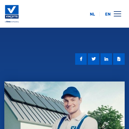
NL
EN
calendrier des formations
en ligne
intra-entreprise
à propos de nous
FAQ
contact