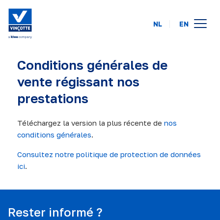
NL
EN
calendrier des formations
Conditions générales de
en ligne
vente régissant nos
prestations
intra-entreprise
à propos de nous
Téléchargez la version la plus récente de
nos
conditions générales
.
FAQ
Consultez notre politique de protection de données
ici
.
contact
Rester informé ?