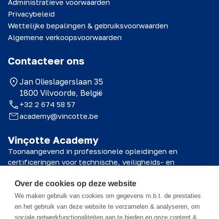
Administratieve voorwaarden
Privacybeleid
Wettelijke bepalingen & gebruiksvoorwaarden
Algemene verkoopsvoorwaarden
Contacteer ons
Jan Olieslagerslaan 35
1800 Vilvoorde, België
+32 2 674 58 57
academy@vincotte.be
Vinçotte Academy
Toonaangevend in professionele opleidingen en
certificeringen voor technische, veiligheids- en
kwaliteitsprofessionals.
Over de cookies op deze website
© 2026 Vinçotte Academy
We maken gebruik van cookies om gegevens m.b.t. de prestaties
en het gebruik van deze website te verzamelen & analyseren, om
sociale netwerkfunctionaliteiten aan te bieden en onze content &