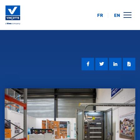
FR
EN
opleidingskalender
online
op uw locatie
over ons
FAQ
contact