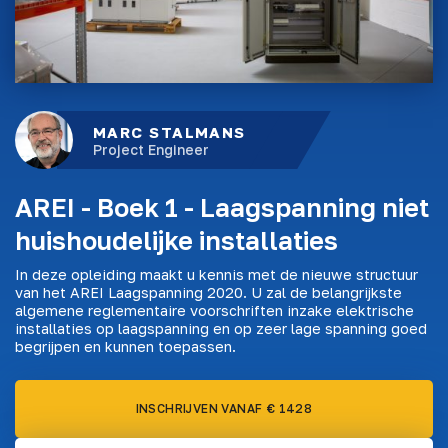
MARC STALMANS
Project Engineer
AREI - Boek 1 - Laagspanning niet
huishoudelijke installaties
In deze opleiding maakt u kennis met de nieuwe structuur
van het AREI Laagspanning 2020. U zal de belangrijkste
algemene reglementaire voorschriften inzake elektrische
installaties op laagspanning en op zeer lage spanning goed
begrijpen en kunnen toepassen.
INSCHRIJVEN VANAF € 1428