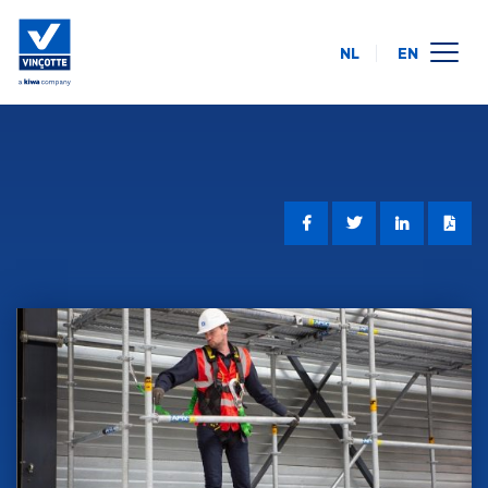
NL
EN
calendrier des formations
en ligne
intra-entreprise
à propos de nous
FAQ
contact