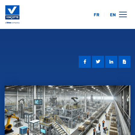
FR
EN
opleidingskalender
online
op uw locatie
over ons
FAQ
contact