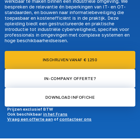
werkbaar te maken binnen een industriële omgeving. We
bespreken de relevantie én beperkingen van IT- en OT-
standaarden, en bouwen naar informatiebeveiliging die
toepasbaar en kostenefficiënt is in de praktijk. Deze
opleiding biedt een gestructureerde en praktische
introductie tot industriële cyberveiligheid, specifiek voor
professionals in omgevingen met complexe systemen en
hoge beschikbaarheidseisen.
INSCHRIJVEN VANAF € 1250
IN-COMPANY OFFERTE?
DOWNLOAD INFOFICHE
Prijzen exclusief BTW
Ook beschikbaar
in het Frans
Vraag een offerte aan
of
contacteer ons