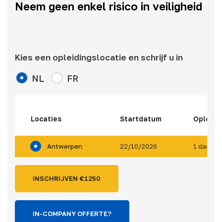
Neem geen enkel risico in veiligheid
Kies een opleidingslocatie en schrijf u in
NL
FR
Locaties
Startdatum
Opleidi
Antwerpen
22/10/2026
1 dag
INSCHRIJVEN €
1250
IN-COMPANY OFFERTE?