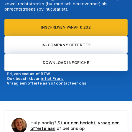
zowel rechtstreeks (bv. medisch beeldvormer) als
onrechtstreeks (bv. nuclearist).
INSCHRIJVEN VANAF € 232
IN-COMPANY OFFERTE?
DOWNLOAD INFOFICHE
Prijzen exclusief BTW
Ook beschikbaar
in het Frans
Vraag een offerte aan
of
contacteer ons
Hulp nodig?
Stuur een bericht
,
vraag een
offerte aan
of bel ons op