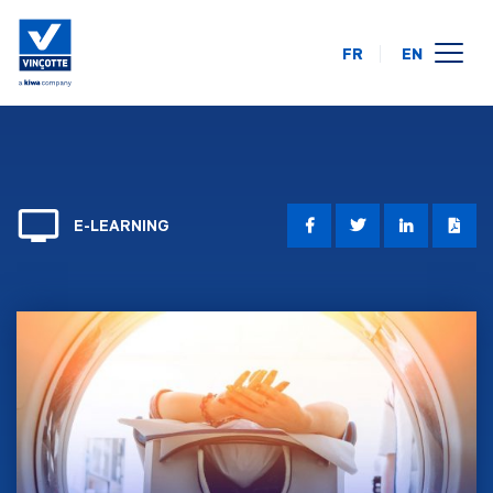
FR
EN
opleidingskalender
online
op uw locatie
E-LEARNING
over ons
FAQ
contact