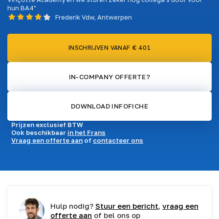
hun BA4"
Frederik Vdw, Antwerpen
INSCHRIJVEN VANAF € 401
IN-COMPANY OFFERTE?
DOWNLOAD INFOFICHE
Prijzen exclusief BTW
Ook beschikbaar
in het Frans
Vraag een offerte aan
of
contacteer ons
Hulp nodig?
Stuur een bericht
,
vraag een
offerte aan
of bel ons op