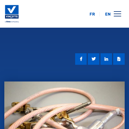
FR
EN
opleidingskalender
online
op uw locatie
over ons
FAQ
contact