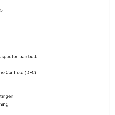
85
aspecten aan bod:
che Controle (DFC)
htingen
ming