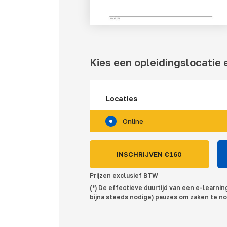
Kies een opleidingslocatie e
Locaties
Online
INSCHRIJVEN €
160
Prijzen exclusief BTW
(*) De effectieve duurtijd van een e-learni
bijna steeds nodige) pauzes om zaken te no