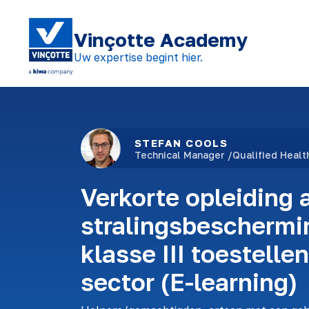
Vinçotte Academy
Uw expertise begint hier.
STEFAN COOLS
Technical Manager /Qualified Healt
Verkorte opleiding 
stralingsbeschermi
klasse III toestelle
sector (E-learning)