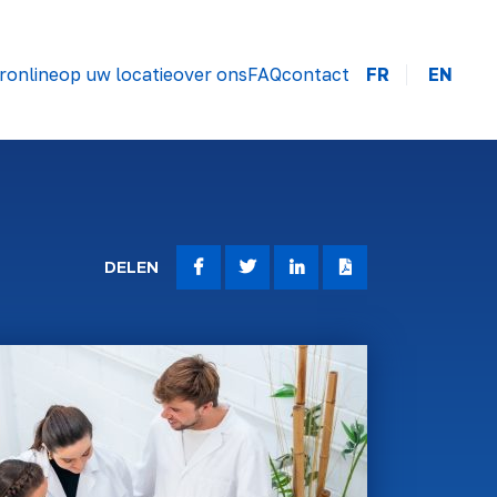
r
online
op uw locatie
over ons
FAQ
contact
FR
EN
DELEN