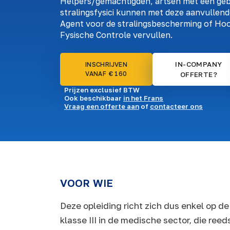
Helpers/gemachtigden, artsen met een geb
stralingsfysici kunnen met deze aanvullende
Agent voor de stralingsbescherming of Hoo
Fysische Controle vervullen.
IN-COMPANY
INSCHRIJVEN
VANAF € 160
OFFERTE?
Prijzen exclusief BTW
Ook beschikbaar
in het Frans
Vraag een offerte aan
of
contacteer ons
VOOR WIE
Deze opleiding richt zich dus enkel op 
klasse III in de medische sector, die reed