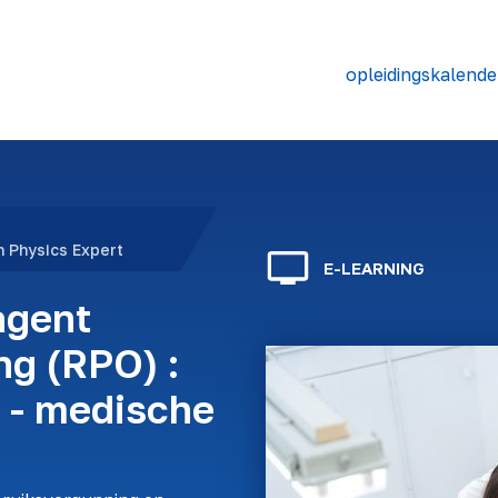
opleidingskalende
h Physics Expert
E-LEARNING
agent
ng (RPO) :
n - medische