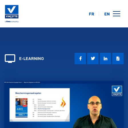
FR
EN
opleidingskalender
online
op uw locatie
E-LEARNING
over ons
FAQ
contact