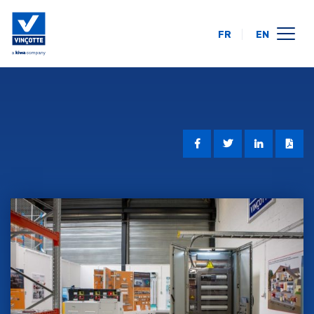
FR
EN
opleidingskalender
online
op uw locatie
over ons
FAQ
contact