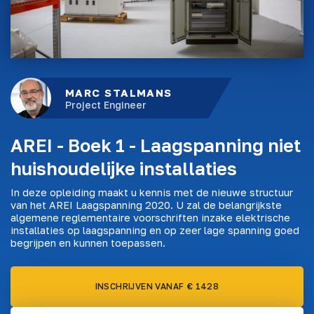
MARC STALMANS
Project Engineer
AREI - Boek 1 - Laagspanning niet
huishoudelijke installaties
In deze opleiding maakt u kennis met de nieuwe structuur
van het AREI Laagspanning 2020. U zal de belangrijkste
algemene reglementaire voorschriften inzake elektrische
installaties op laagspanning en op zeer lage spanning goed
begrijpen en kunnen toepassen.
INSCHRIJVEN VANAF € 1428