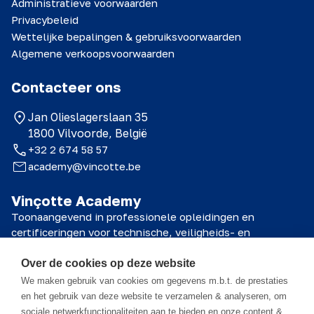
Administratieve voorwaarden
Privacybeleid
Wettelijke bepalingen & gebruiksvoorwaarden
Algemene verkoopsvoorwaarden
Contacteer ons
Jan Olieslagerslaan 35
1800 Vilvoorde, België
+32 2 674 58 57
academy@vincotte.be
Vinçotte Academy
Toonaangevend in professionele opleidingen en
certificeringen voor technische, veiligheids- en
kwaliteitsprofessionals.
Over de cookies op deze website
© 2026 Vinçotte Academy
We maken gebruik van cookies om gegevens m.b.t. de prestaties
en het gebruik van deze website te verzamelen & analyseren, om
sociale netwerkfunctionaliteiten aan te bieden en onze content &