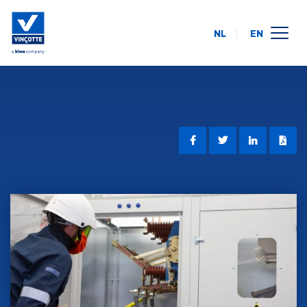
NL
EN
calendrier des formations
en ligne
intra-entreprise
à propos de nous
FAQ
contact