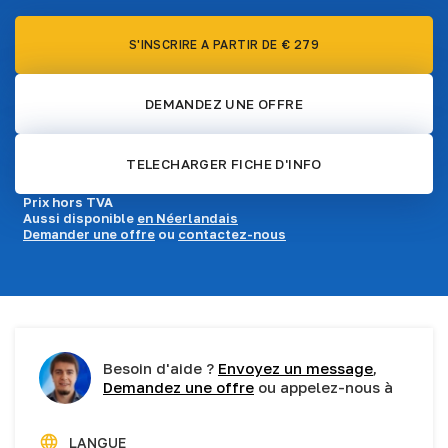
S'INSCRIRE A PARTIR DE € 279
DEMANDEZ UNE OFFRE
TELECHARGER FICHE D'INFO
Prix hors TVA
Aussi disponible
en Néerlandais
Demander une offre
ou
contactez-nous
Besoin d'aide ?
Envoyez un message
,
Demandez une offre
ou appelez-nous à
LANGUE