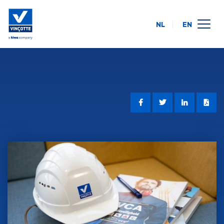
NL
EN
calendrier des formations
en ligne
intra-entreprise
à propos de nous
FAQ
contact