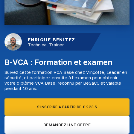
ENRIQUE BENITEZ
Technical Trainer
B-VCA : Formation et examen
Suivez cette formation VCA Base chez Vinçotte, Leader en
sécurité, et participez ensuite à l’examen pour obtenir
votre diplôme VCA Base, reconnu par BeSaCC et valable
pendant 10 ans.
S'INSCRIRE A PARTIR DE € 223.5
DEMANDEZ UNE OFFRE