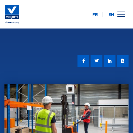
FR
EN
opleidingskalender
online
op uw locatie
over ons
FAQ
contact