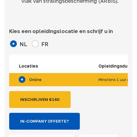
vlak van stralingsbescherming (ARBIS).
Kies een opleidingslocatie en schrijf u in
NL
FR
Locaties
Opleidingsduur
Online
Minstens 1 uur (*)
INSCHRIJVEN €
160
IN-COMPANY OFFERTE?