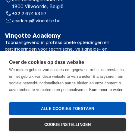
1800 Vilvoorde, België
+32 2 674 58 57
academy@vincotte.be
Vinçotte Academy
Toonaangevend in professionele opleidingen en
certificeringen voor technische, veiligheids- en
kwaliteitsprofessionals.
Over de cookies op deze website
© 2026 Vinçotte Academy
We maken gebruik van cookies om gegevens m.b.t. de prestaties
en het gebruik van deze website te verzamelen & analyseren, om
sociale netwerkfunctionaliteiten aan te bieden en onze content &
Het cursusmateriaal is eigendom van Vinçotte Academy NV en alle
advertenties te verbeteren en personaliseren.
Kom meer te weten
daarin vervatte informatie is vertrouwelijk. Dit materiaal is uitsluitend
bestemd voor de deelnemer en mag enkel worden gebruikt in het
kader van deze cursus. Het is strikt verboden de inhoud, geheel of
gedeeltelijk, te reproduceren, te verspreiden, te veranderen, openbaar
ALLE COOKIES TOESTAAN
te maken of op enige andere wijze aan derden ter beschikking te
stellen zonder voorafgaande schriftelijke toestemming van Vinçotte
Academy NV. Opnames van trainingen of presentaties zijn verboden
COOKIE-INSTELLINGEN
tenzij vooraf expliciet schriftelijk goedgekeurd.