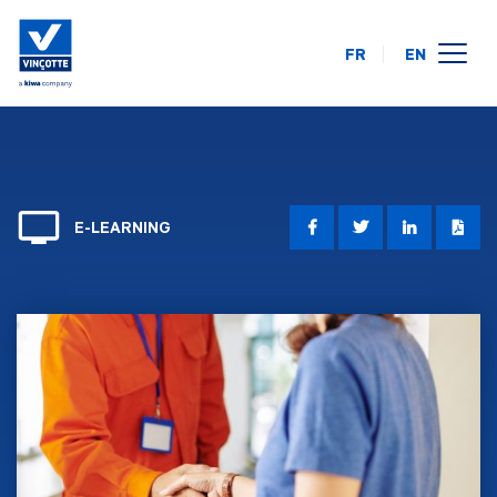
FR
EN
opleidingskalender
online
op uw locatie
E-LEARNING
over ons
FAQ
contact