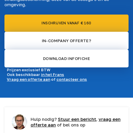
omgeving.
INSCHRIJVEN VANAF € 160
IN-COMPANY OFFERTE?
DOWNLOAD INFOFICHE
Prijzen exclusief BTW
Ook beschikbaar
in het Frans
Vraag een offerte aan
of
contacteer ons
Hulp nodig?
Stuur een bericht
,
vraag een
offerte aan
of bel ons op