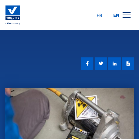
FR
EN
opleidingskalender
online
op uw locatie
over ons
FAQ
contact