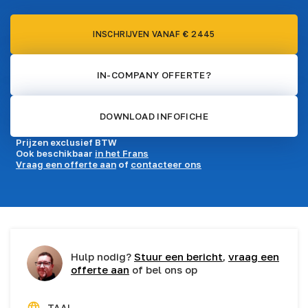
INSCHRIJVEN VANAF € 2445
IN-COMPANY OFFERTE?
DOWNLOAD INFOFICHE
Prijzen exclusief BTW
Ook beschikbaar
in het Frans
Vraag een offerte aan
of
contacteer ons
Hulp nodig?
Stuur een bericht
,
vraag een
offerte aan
of bel ons op
TAAL