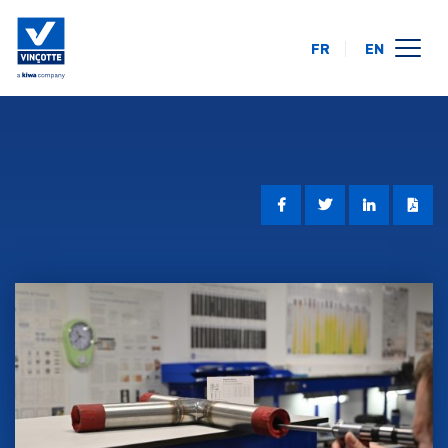
FR
EN
opleidingskalender
online
op uw locatie
over ons
FAQ
contact