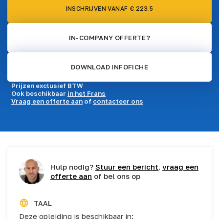
INSCHRIJVEN VANAF € 223.5
IN-COMPANY OFFERTE?
DOWNLOAD INFOFICHE
Prijzen exclusief BTW
Ook beschikbaar
in het Frans
Vraag een offerte aan
of
contacteer ons
Hulp nodig?
Stuur een bericht
,
vraag een
offerte aan
of bel ons op
TAAL
Deze opleiding is beschikbaar in: