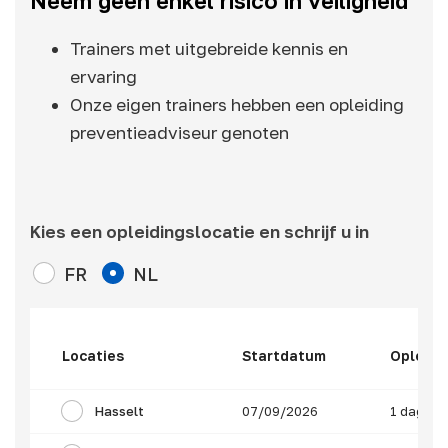
Neem geen enkel risico in veiligheid
Trainers met uitgebreide kennis en
ervaring
Onze eigen trainers hebben een opleiding
preventieadviseur genoten
Kies een opleidingslocatie en schrijf u in
FR
NL
Locaties
Startdatum
Opleidi
Hasselt
07/09/2026
1 dag