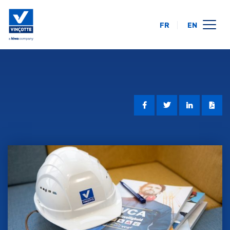
FR
EN
opleidingskalender
online
op uw locatie
over ons
FAQ
contact