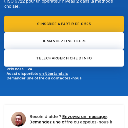
l’ISO 9712 pour un opérateur niveau 2 dans la méthode
choisie.
S'INSCRIRE A PARTIR DE € 525
DEMANDEZ UNE OFFRE
TELECHARGER FICHE D'INFO
Prix hors TVA
Aussi disponible
en Néerlandais
Demander une offre
ou
contactez-nous
Besoin d'aide ?
Envoyez un message
,
Demandez une offre
ou appelez-nous à