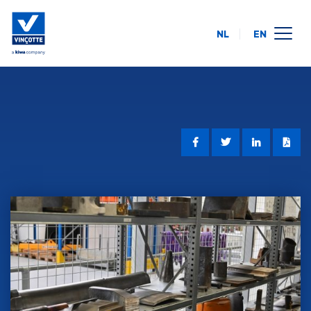
NL
EN
calendrier des formations
en ligne
intra-entreprise
à propos de nous
FAQ
contact