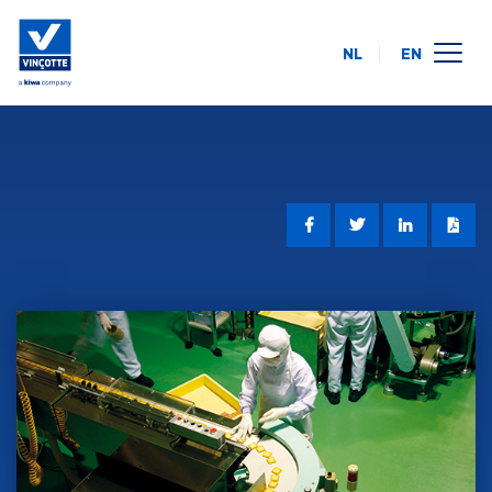
NL
EN
calendrier des formations
en ligne
intra-entreprise
à propos de nous
FAQ
contact