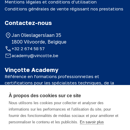
Mentions légales et conditions d’utilisation
Conditions générales de vente régissant nos prestations
Contactez-nous
Jan Olieslagerslaan 35
1800 Vilvoorde, Belgique
+32 2 674 58 57
academy@vincotte.be
Vinçotte Academy
Référence en formations professionnelles et
certifications pour les spécialistes techniques, de la
sécurité et de la qualité.
À propos des cookies sur ce site
© 2026 Vinçotte Academy
Nous utilisons les cookies pour collecter et analyser des
informations sur les performances et l'utilisation du site, pour
fournir des fonctionnalités de médias sociaux et pour améliorer et
Le matériel de formation est la propriété de Vinçotte Academy SA et
personnaliser le contenu et les publicités.
En savoir plus
toutes les informations qu'il contient sont confidentielles. Ce matériel
est exclusivement destiné au participant et ne peut être utilisé que