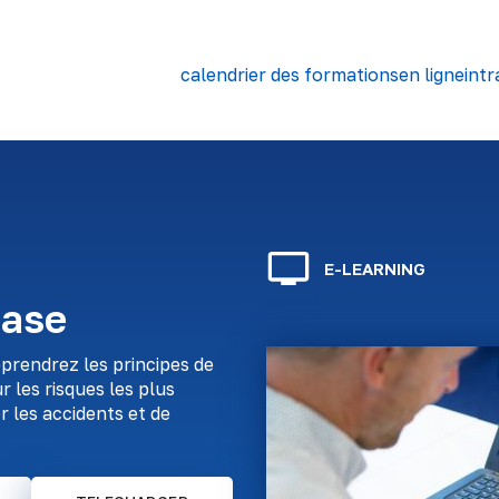
calendrier des formations
en ligne
intr
E-LEARNING
base
prendrez les principes de
 les risques les plus
er les accidents et de