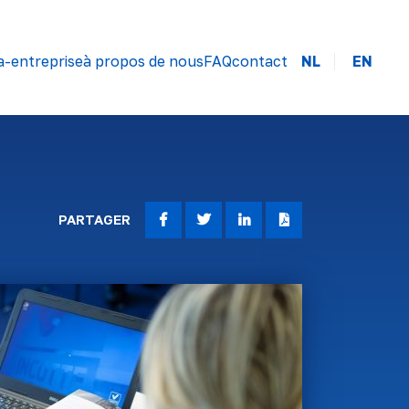
a-entreprise
à propos de nous
FAQ
contact
NL
EN
PARTAGER