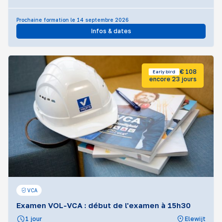
Prochaine formation le 14 septembre 2026
Infos & dates
€ 108
Early bird
encore 23 jours
VCA
Examen VOL-VCA : début de l'examen à 15h30
1 jour
Elewijt