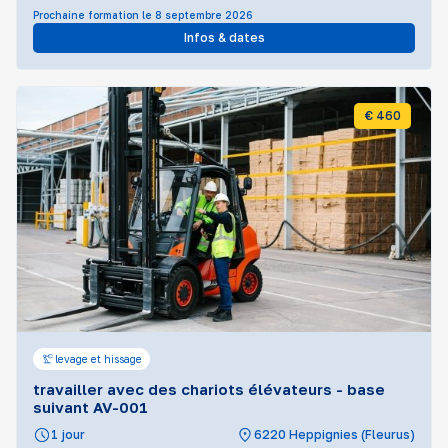
Prochaine formation le 8 septembre 2026
Infos & dates
€ 460
levage et hissage
travailler avec des chariots élévateurs - base
suivant AV-001
1 jour
6220 Heppignies (Fleurus)