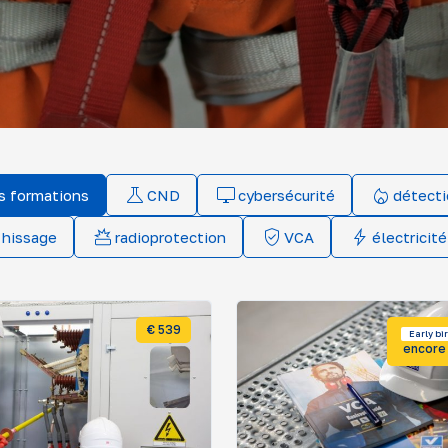
s formations
CND
cybersécurité
détecti
 hissage
radioprotection
VCA
électricité
€ 539
Early bi
encore 