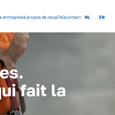
a-entreprise
à propos de nous
FAQ
contact
NL
EN
es.
i fait la