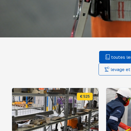
toutes le
levage et
€ 525