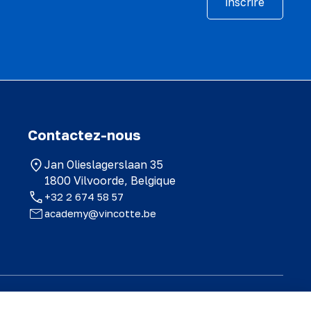
inscrire
Contactez-nous
Jan Olieslagerslaan 35
1800 Vilvoorde, Belgique
+32 2 674 58 57
academy@vincotte.be
ériel est exclusivement destiné au participant et ne peut être