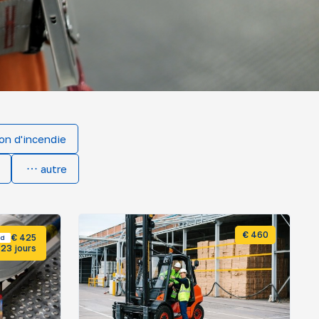
on d'incendie
autre
€ 460
€ 425
rd
23 jours