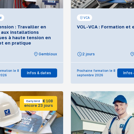
té
VCA
nsion : Travailler en
VOL-VCA : Formation et
 aux installations
ues à haute tension en
et en pratique
Gembloux
2 jours
rmation le 8
Prochaine formation le 8
Infos & dates
Infos
2026
septembre 2026
€ 108
Early bird
encore 23 jours