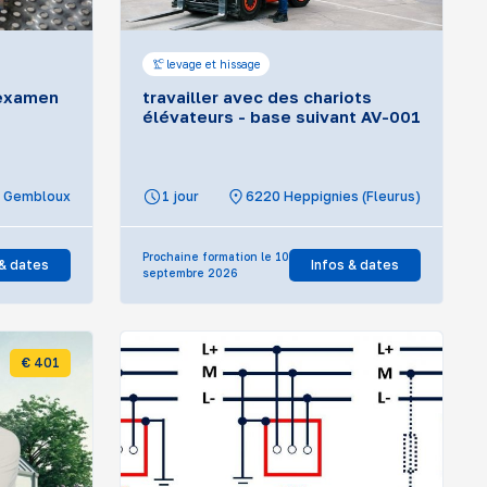
levage et hissage
 examen
travailler avec des chariots
élévateurs - base suivant AV-001
Gembloux
1 jour
6220 Heppignies (Fleurus)
Prochaine formation le 10
 & dates
Infos & dates
septembre 2026
€ 401