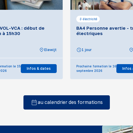
électricité
VOL-VCA : début de
BA4 Personne avertie - 
n à 15h30
électriques
Elewijt
1 jour
rmation le 15
Prochaine formation le 16
Infos & dates
Infos
2026
septembre 2026
au calendrier des formations