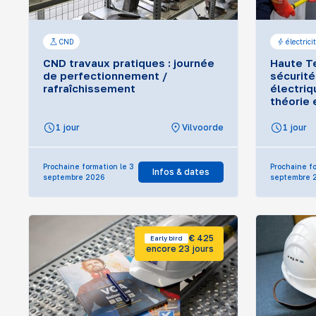
CND
électrici
CND travaux pratiques : journée
Haute Te
de perfectionnement /
sécurité
rafraîchissement
électriq
théorie 
1 jour
Vilvoorde
1 jour
Prochaine formation le 3
Prochaine fo
Infos & dates
septembre 2026
septembre 
€ 425
Early bird
encore 23 jours