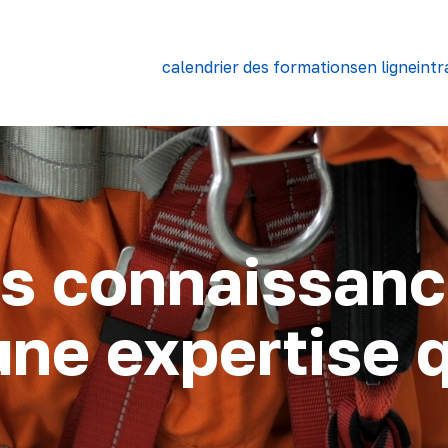
calendrier des formations
en ligne
intr
s connaissanc
e expertise qu