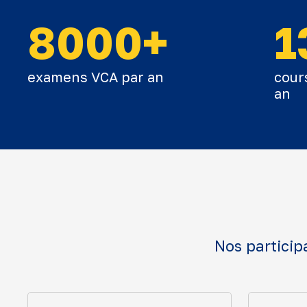
8000+
1
examens VCA par an
cour
an
Nos particip