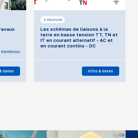
électricité
travaux
Les schémas de liaisons à la
terre en basse tension TT, TN et
IT en courant alternatif - AC et
en courant continu - DC
Gembloux
 & dates
Infos & dates