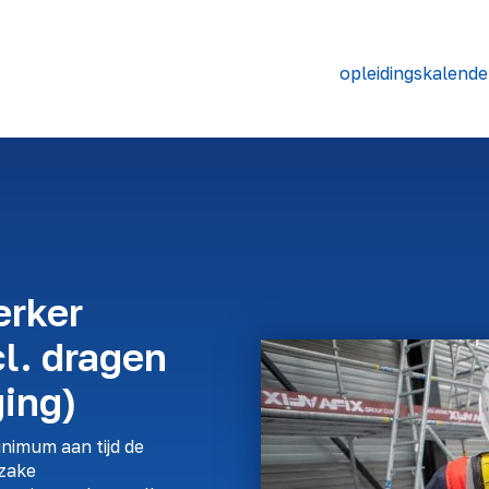
opleidingskalende
rker
l. dragen
ging)
inimum aan tijd de
nzake