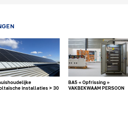
NGEN
huishoudelijke
BA5 « Opfrissing »
oltaïsche installaties > 30
VAKBEKWAAM PERSOON