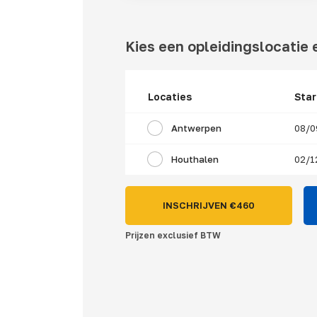
Kies een opleidingslocatie e
Locaties
Sta
Antwerpen
08/0
Houthalen
02/1
INSCHRIJVEN €
460
Prijzen exclusief BTW