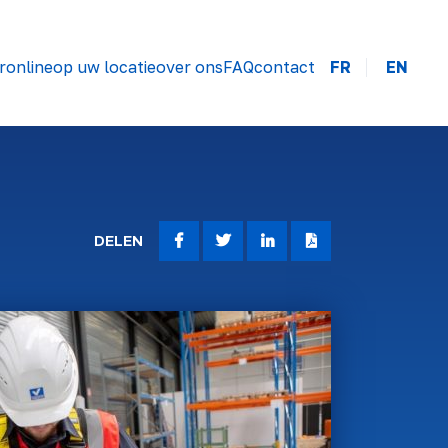
r
online
op uw locatie
over ons
FAQ
contact
FR
EN
DELEN