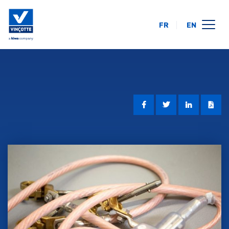
FR
EN
opleidingskalender
online
op uw locatie
over ons
FAQ
contact