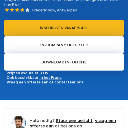
hun BA4"
Frederik Vdw, Antwerpen
INSCHRIJVEN VANAF € 401
IN-COMPANY OFFERTE?
DOWNLOAD INFOFICHE
Prijzen exclusief BTW
Ook beschikbaar
in het Frans
Vraag een offerte aan
of
contacteer ons
Hulp nodig?
Stuur een bericht
,
vraag een
offerte aan
of bel ons op