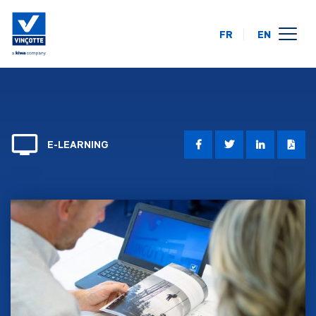
FR
EN
opleidingskalender
online
op uw locatie
E-LEARNING
over ons
FAQ
contact