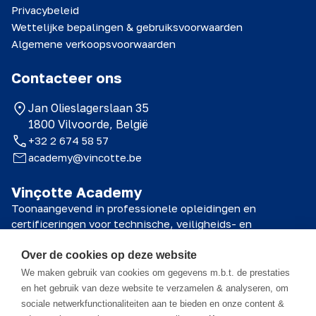
Privacybeleid
Wettelijke bepalingen & gebruiksvoorwaarden
Algemene verkoopsvoorwaarden
Contacteer ons
Jan Olieslagerslaan 35
1800 Vilvoorde, België
+32 2 674 58 57
academy@vincotte.be
Vinçotte Academy
Toonaangevend in professionele opleidingen en
certificeringen voor technische, veiligheids- en
kwaliteitsprofessionals.
Over de cookies op deze website
© 2026 Vinçotte Academy
We maken gebruik van cookies om gegevens m.b.t. de prestaties
en het gebruik van deze website te verzamelen & analyseren, om
sociale netwerkfunctionaliteiten aan te bieden en onze content &
Het cursusmateriaal is eigendom van Vinçotte Academy NV en alle