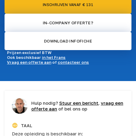
INSCHRIJVEN VANAF € 131
IN-COMPANY OFFERTE?
DOWNLOAD INFOFICHE
Prijzen exclusief BTW
Ook beschikbaar
in het Frans
Vraag een offerte aan
of
contacteer ons
Hulp nodig?
Stuur een bericht
,
vraag een
offerte aan
of bel ons op
TAAL
Deze opleiding is beschikbaar in: