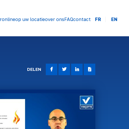
r
online
op uw locatie
over ons
FAQ
contact
FR
EN
DELEN