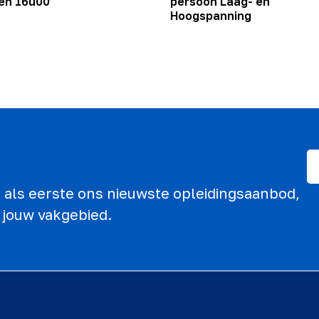
en 16u00
persoon Laag- en
Hoogspanning
ek als eerste ons nieuwste opleidingsaanbod,
 jouw vakgebied.