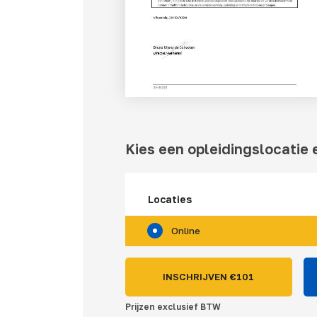
Kies een opleidingslocatie e
Locaties
Online
INSCHRIJVEN €
101
Prijzen exclusief BTW