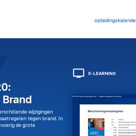
opleidingskalende
E-LEARNING
20:
 Brand
rschillende wijzigingen
aatregelen tegen brand. In
tvoerig de grote