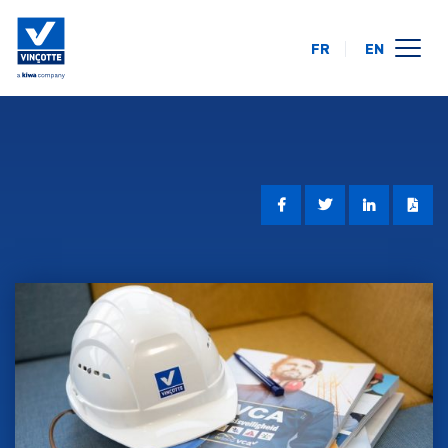
FR
EN
opleidingskalender
online
op uw locatie
over ons
FAQ
contact