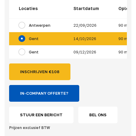
Locaties
Startdatum
Opleidi
Antwerpen
22/09/2026
90 minut
Gent
14/10/2026
90 minut
Gent
09/12/2026
90 minut
INSCHRIJVEN €
108
IN-COMPANY OFFERTE?
STUUR EEN BERICHT
BEL ONS
Prijzen exclusief BTW