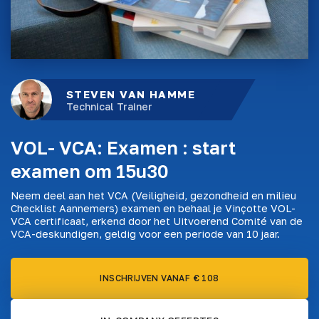
STEVEN VAN HAMME
Technical Trainer
VOL- VCA: Examen : start
examen om 15u30
Neem deel aan het VCA (Veiligheid, gezondheid en milieu
Checklist Aannemers) examen en behaal je Vinçotte VOL-
VCA certificaat, erkend door het Uitvoerend Comité van de
VCA-deskundigen, geldig voor een periode van 10 jaar.
INSCHRIJVEN VANAF € 108