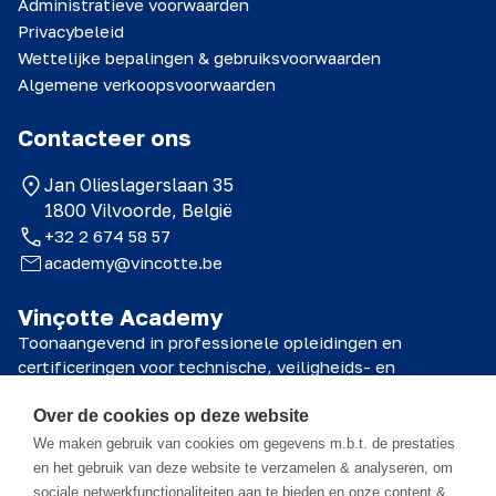
Administratieve voorwaarden
Privacybeleid
Wettelijke bepalingen & gebruiksvoorwaarden
Algemene verkoopsvoorwaarden
Contacteer ons
Jan Olieslagerslaan 35
1800 Vilvoorde, België
+32 2 674 58 57
academy@vincotte.be
Vinçotte Academy
Toonaangevend in professionele opleidingen en
certificeringen voor technische, veiligheids- en
kwaliteitsprofessionals.
Over de cookies op deze website
© 2026 Vinçotte Academy
We maken gebruik van cookies om gegevens m.b.t. de prestaties
en het gebruik van deze website te verzamelen & analyseren, om
sociale netwerkfunctionaliteiten aan te bieden en onze content &