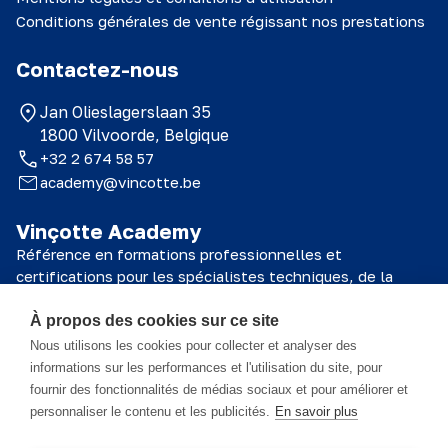
Conditions générales de vente régissant nos prestations
Contactez-nous
Jan Olieslagerslaan 35
1800 Vilvoorde, Belgique
+32 2 674 58 57
academy@vincotte.be
Vinçotte Academy
Référence en formations professionnelles et
certifications pour les spécialistes techniques, de la
sécurité et de la qualité.
À propos des cookies sur ce site
© 2026 Vinçotte Academy
Nous utilisons les cookies pour collecter et analyser des
informations sur les performances et l'utilisation du site, pour
fournir des fonctionnalités de médias sociaux et pour améliorer et
Le matériel de formation est la propriété de Vinçotte Academy SA et
personnaliser le contenu et les publicités.
En savoir plus
toutes les informations qu'il contient sont confidentielles. Ce matériel
est exclusivement destiné au participant et ne peut être utilisé que