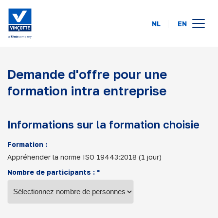
NL
EN
calendrier des formations
Demande d'offre pour une
en ligne
formation intra entreprise
intra-entreprise
à propos de nous
Informations sur la formation choisie
FAQ
Formation :
Appréhender la norme ISO 19443:2018 (1 jour)
contact
Nombre de participants : *