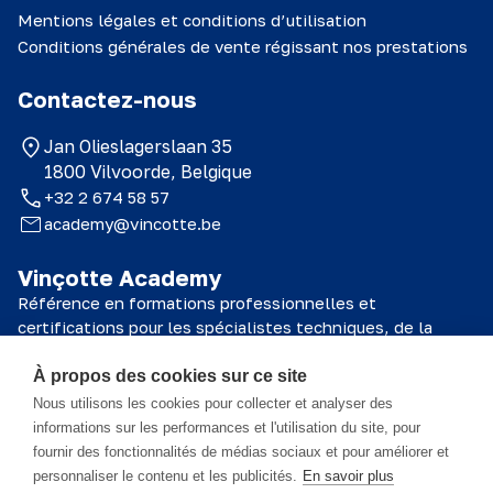
Mentions légales et conditions d’utilisation
Conditions générales de vente régissant nos prestations
Contactez-nous
Jan Olieslagerslaan 35
1800 Vilvoorde, Belgique
+32 2 674 58 57
academy@vincotte.be
Vinçotte Academy
Référence en formations professionnelles et
certifications pour les spécialistes techniques, de la
sécurité et de la qualité.
À propos des cookies sur ce site
© 2026 Vinçotte Academy
Nous utilisons les cookies pour collecter et analyser des
informations sur les performances et l'utilisation du site, pour
fournir des fonctionnalités de médias sociaux et pour améliorer et
Le matériel de formation est la propriété de Vinçotte Academy SA et
personnaliser le contenu et les publicités.
En savoir plus
toutes les informations qu'il contient sont confidentielles. Ce matériel