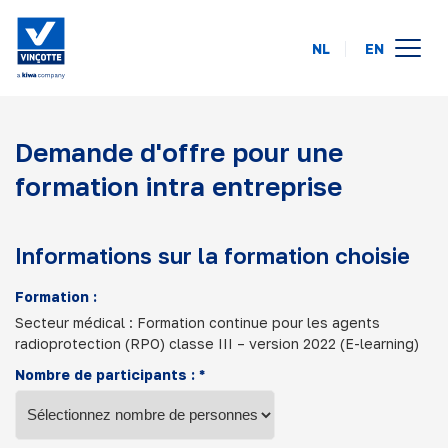
NL
EN
calendrier des formations
Demande d'offre pour une
en ligne
formation intra entreprise
intra-entreprise
à propos de nous
Informations sur la formation choisie
FAQ
Formation :
Secteur médical : Formation continue pour les agents
contact
radioprotection (RPO) classe III – version 2022 (E-learning)
Nombre de participants : *