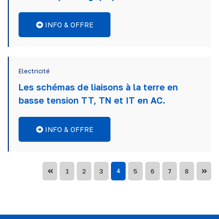
INFO & OFFRE
Electricité
Les schémas de liaisons à la terre en
basse tension TT, TN et IT en AC.
INFO & OFFRE
1
2
3
4
5
6
7
8