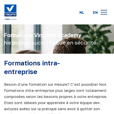
NL
EN
calendrier des formations
Formations Vinçotte Academy
en ligne
Ne prenez aucun risque en sécurité
intra-entreprise
Formations intra-
à propos de nous
entreprise
FAQ
Besoin d’une formation sur mesure? C’est possible! Nos
contact
formations intra-entreprise plus larges sont totalement
composées selon les besoins propres à votre entreprise.
Elles sont idéales pour apprendre à votre équipe des
astuces axées sur la pratique sans avoir à quitter son