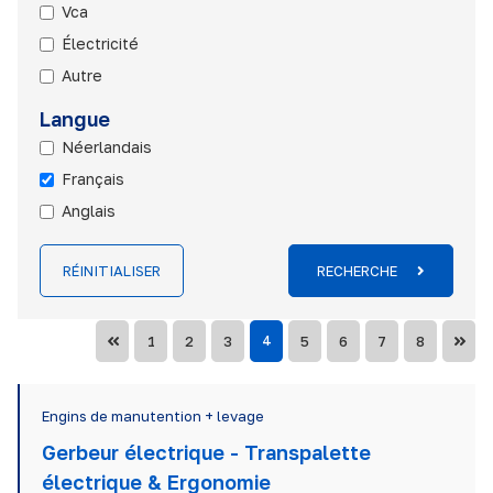
Vca
Électricité
Autre
Langue
Néerlandais
Français
Anglais
RÉINITIALISER
RECHERCHE
1
2
3
4
5
6
7
8
Engins de manutention + levage
Gerbeur électrique - Transpalette
électrique & Ergonomie