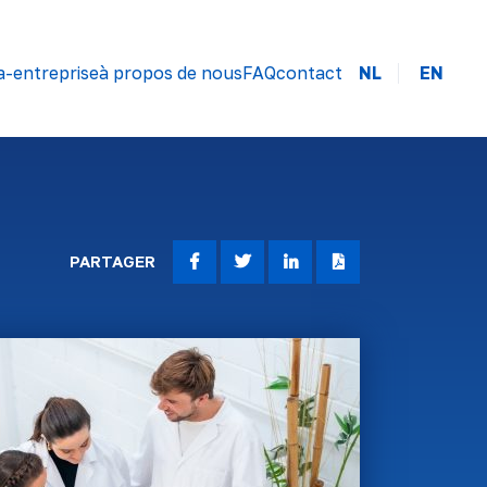
a-entreprise
à propos de nous
FAQ
contact
NL
EN
PARTAGER