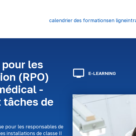
calendrier des formations
en ligne
intr
 pour les
tion (RPO)
E-LEARNING
 médical -
t tâches de
ue pour les responsables de
s installations de classe II