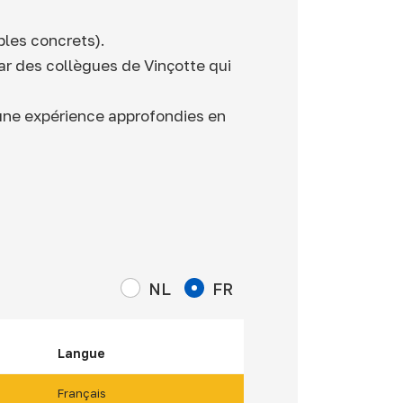
les concrets).
ar des collègues de Vinçotte qui
une expérience approfondies en
NL
FR
Langue
Français