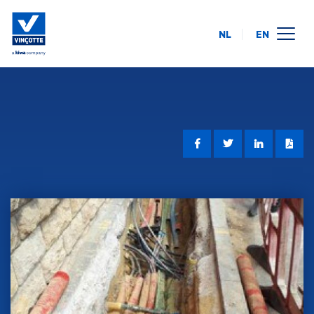
NL
EN
calendrier des formations
en ligne
intra-entreprise
à propos de nous
FAQ
contact