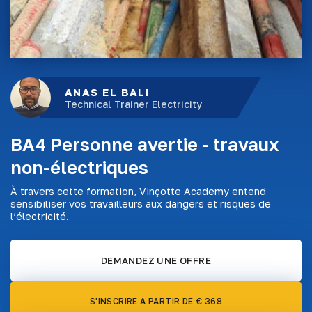
ANAS EL BALI
Technical Trainer Electricity
BA4 Personne avertie - travaux
non-électriques
À travers cette formation, Vinçotte Academy entend
sensibiliser vos travailleurs aux dangers et risques de
l’électricité.
DEMANDEZ UNE OFFRE
S'INSCRIRE A PARTIR DE € 368