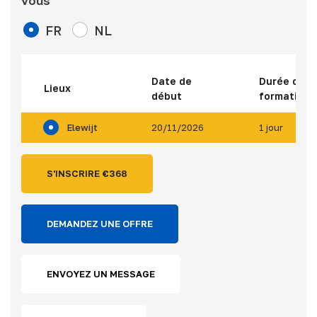
vous
FR
NL
Date de
Durée de l
Lieux
début
formation
Elewijt
20/11/2026
1 jour
S'INSCRIRE €
368
DEMANDEZ UNE OFFRE
ENVOYEZ UN MESSAGE