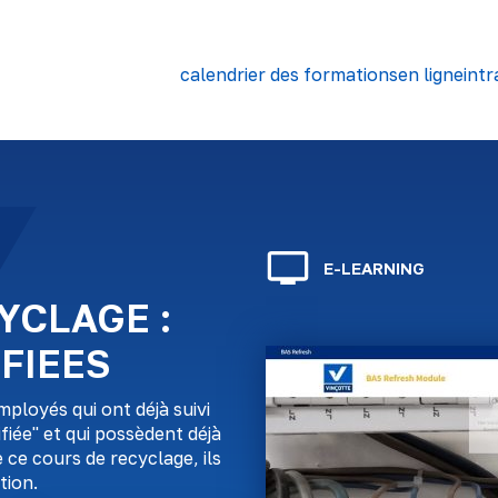
calendrier des formations
en ligne
intr
E-LEARNING
CYCLAGE :
FIEES
mployés qui ont déjà suivi
iée" et qui possèdent déjà
ce cours de recyclage, ils
tion.