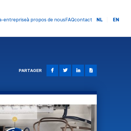
a-entreprise
à propos de nous
FAQ
contact
NL
EN
PARTAGER