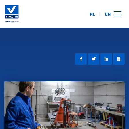
NL
EN
calendrier des formations
en ligne
intra-entreprise
à propos de nous
FAQ
contact