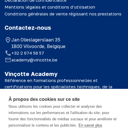
Mentions légales et conditions d’utilisation
Conditions générales de vente régissant nos prestations
Contactez-nous
Jan Olieslagerslaan 35
1800 Vilvoorde, Belgique
+32 2 674 58 57
academy@vincotte.be
Vinçotte Academy
Référence en formations professionnelles et
certifications pour les spécialistes techniques, de la
sécurité et de la qualité.
À propos des cookies sur ce site
© 2026 Vinçotte Academy
Nous utilisons les cookies pour collecter et analyser des
informations sur les performances et l'utilisation du site, pour
fournir des fonctionnalités de médias sociaux et pour améliorer et
Le matériel de formation est la propriété de Vinçotte Academy SA et
personnaliser le contenu et les publicités.
En savoir plus
toutes les informations qu'il contient sont confidentielles. Ce matériel