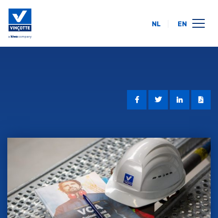
NL
EN
calendrier des formations
en ligne
intra-entreprise
à propos de nous
FAQ
contact