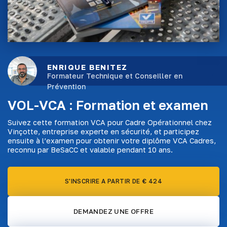
ENRIQUE BENITEZ
Formateur Technique et Conseiller en
Prévention
VOL-VCA : Formation et examen
Suivez cette formation VCA pour Cadre Opérationnel chez
Vinçotte, entreprise experte en sécurité, et participez
ensuite à l’examen pour obtenir votre diplôme VCA Cadres,
reconnu par BeSaCC et valable pendant 10 ans.
S'INSCRIRE A PARTIR DE € 424
DEMANDEZ UNE OFFRE