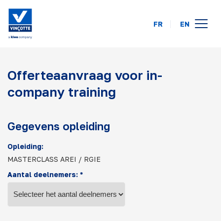
FR
EN
opleidingskalender
Offerteaanvraag voor in-
online
company training
op uw locatie
over ons
Gegevens opleiding
FAQ
Opleiding:
MASTERCLASS AREI / RGIE
contact
Aantal deelnemers: *