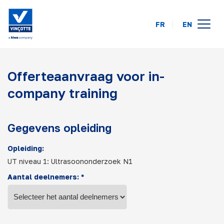
FR
EN
opleidingskalender
Offerteaanvraag voor in-
online
company training
op uw locatie
over ons
Gegevens opleiding
FAQ
Opleiding:
UT niveau 1: Ultrasoononderzoek N1
contact
Aantal deelnemers: *