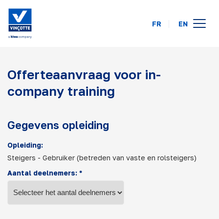
FR
EN
opleidingskalender
Offerteaanvraag voor in-
online
company training
op uw locatie
over ons
Gegevens opleiding
FAQ
Opleiding:
Steigers - Gebruiker (betreden van vaste en rolsteigers)
contact
Aantal deelnemers: *