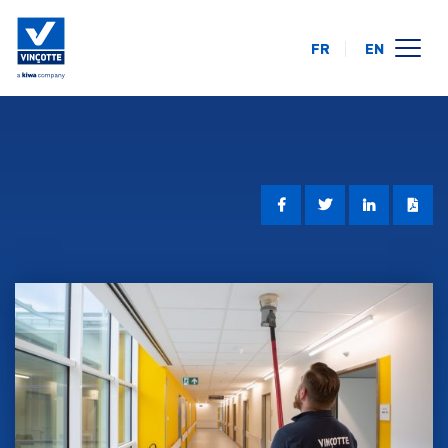
FR
EN
opleidingskalender
online
op uw locatie
over ons
FAQ
contact