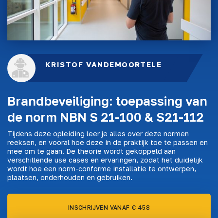
KRISTOF VANDEMOORTELE
Brandbeveiliging: toepassing van
de norm NBN S 21-100 & S21-112
Tijdens deze opleiding leer je alles over deze normen
reeksen, en vooral hoe deze in de praktijk toe te passen en
mee om te gaan. De theorie wordt gekoppeld aan
verschillende use cases en ervaringen, zodat het duidelijk
wordt hoe een norm-conforme installatie te ontwerpen,
plaatsen, onderhouden en gebruiken.
INSCHRIJVEN VANAF € 458