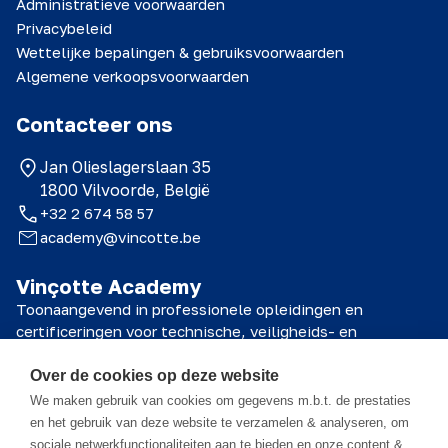
Administratieve voorwaarden
Privacybeleid
Wettelijke bepalingen & gebruiksvoorwaarden
Algemene verkoopsvoorwaarden
Contacteer ons
Jan Olieslagerslaan 35
1800 Vilvoorde, België
+32 2 674 58 57
academy@vincotte.be
Vinçotte Academy
Toonaangevend in professionele opleidingen en
certificeringen voor technische, veiligheids- en
kwaliteitsprofessionals.
Over de cookies op deze website
© 2026 Vinçotte Academy
We maken gebruik van cookies om gegevens m.b.t. de prestaties
en het gebruik van deze website te verzamelen & analyseren, om
sociale netwerkfunctionaliteiten aan te bieden en onze content &