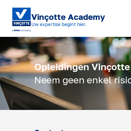
Vinçotte Academy
Uw expertise begint hier.
Opleidingen Vinçott
Neem geen enkel risic