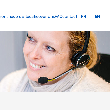
r
online
op uw locatie
over ons
FAQ
contact
FR
EN