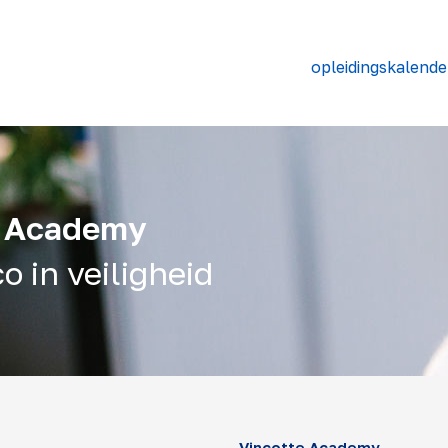
opleidingskalende
e Academy
o in veiligheid
Vinçotte Academy