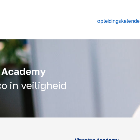
opleidingskalende
e Academy
o in veiligheid
Vinçotte Academy