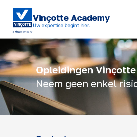
Vinçotte Academy
Uw expertise begint hier.
Opleidingen Vinçott
Neem geen enkel risic