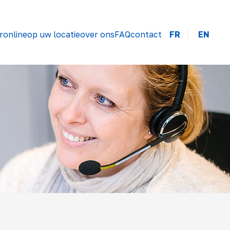
r
online
op uw locatie
over ons
FAQ
contact
FR
EN