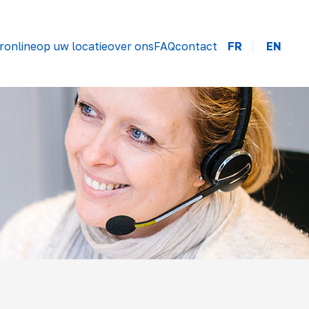
r
online
op uw locatie
over ons
FAQ
contact
FR
EN