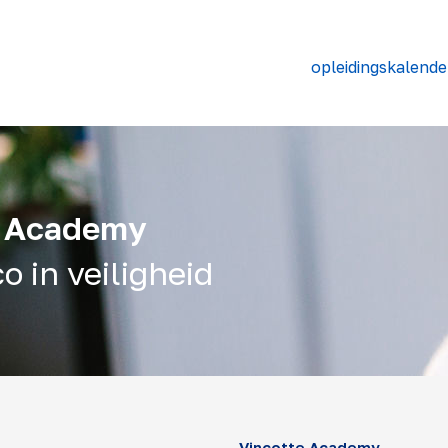
opleidingskalende
e Academy
o in veiligheid
Vinçotte Academy