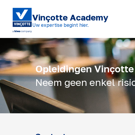
Vinçotte Academy
Uw expertise begint hier.
Opleidingen Vinçott
Neem geen enkel risic