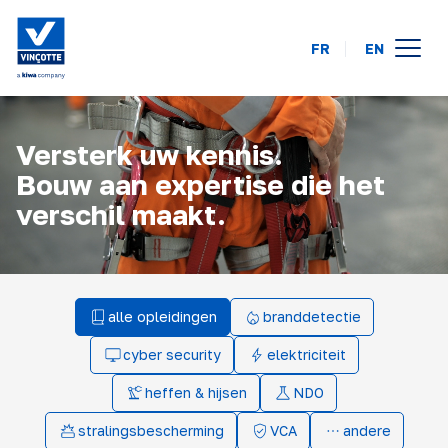
FR
EN
opleidingskalender
Versterk uw kennis.
online
Bouw aan expertise die het
op uw locatie
verschil maakt.
over ons
FAQ
alle opleidingen
branddetectie
contact
cyber security
elektriciteit
heffen & hijsen
NDO
stralingsbescherming
VCA
andere