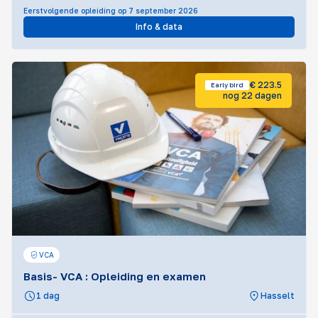
Eerstvolgende opleiding op 7 september 2026
Info & data
€ 223.5
Early bird
nog 22 dagen
VCA
Basis- VCA : Opleiding en examen
1 dag
Hasselt