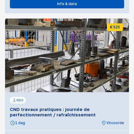
Info & data
€ 525
NDO
CND travaux pratiques : journée de
perfectionnement / rafraîchissement
1 dag
Vilvoorde