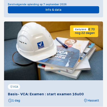
Eerstvolgende opleiding op 7 september 2026
Info & data
€ 70
Early bird
nog 22 dagen
VCA
Basis- VCA: Examen : start examen 16u00
1 dag
Hasselt