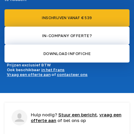
INSCHRIJVEN VANAF € 539
IN-COMPANY OFFERTE?
DOWNLOAD INFOFICHE
Prijzen exclusief BTW
Ook beschikbaar
in het Frans
Vraag een offerte aan
of
contacteer ons
Hulp nodig?
Stuur een bericht
,
vraag een
offerte aan
of bel ons op