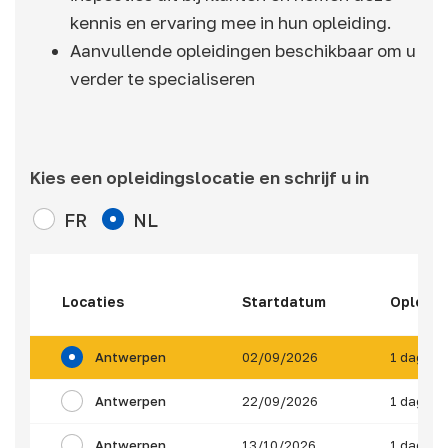
kennis en ervaring mee in hun opleiding.
Aanvullende opleidingen beschikbaar om u
verder te specialiseren
Kies een opleidingslocatie en schrijf u in
FR
NL
Locaties
Startdatum
Opleidi
Antwerpen
02/09/2026
1 dag
Antwerpen
22/09/2026
1 dag
Antwerpen
13/10/2026
1 dag