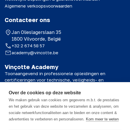
Algemene verkoopsvoorwaarden
Contacteer ons
Jan Olieslagerslaan 35
1800 Vilvoorde, België
+32 2 674 58 57
academy@vincotte.be
Vinçotte Academy
Toonaangevend in professionele opleidingen en
certificeringen voor technische, veiligheids- en
kwaliteitsprofessionals.
Over de cookies op deze website
© 2026 Vinçotte Academy
We maken gebruik van cookies om gegevens m.b.t. de prestaties
en het gebruik van deze website te verzamelen & analyseren, om
sociale netwerkfunctionaliteiten aan te bieden en onze content &
Het cursusmateriaal is eigendom van Vinçotte Academy NV en alle
advertenties te verbeteren en personaliseren.
Kom meer te weten
daarin vervatte informatie is vertrouwelijk. Dit materiaal is uitsluitend
bestemd voor de deelnemer en mag enkel worden gebruikt in het