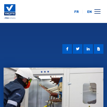
FR
EN
opleidingskalender
online
op uw locatie
over ons
FAQ
contact